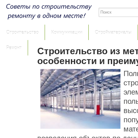
Строительство
Коммуникации
Стройматериалы
Ремонт
Строительство из ме
особенности и преим
Пол
стр
эле
пол
выс
поп
мат