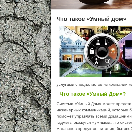
Что такое «Умный дом»
услугами специалистов из компании «A
Что такое «Умный Дом»?
Система «Умный Дом» может представ
инженерных коммуникаций, которые б
поможет управлять всеми домашними г
гаджеты окажутся «умными», то систе
магазинов продуктов питания, бытово