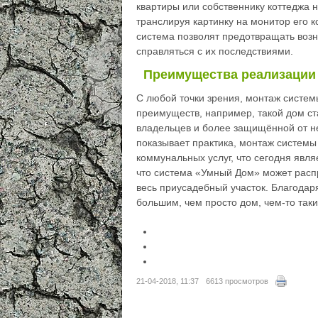
квартиры или собственнику коттеджа на
транслируя картинку на монитор его 
система позволят предотвращать возн
справляться с их последствиями.
Преимущества реализации
С любой точки зрения, монтаж систем
преимуществ, например, такой дом с
владельцев и более защищённой от н
показывает практика, монтаж системы
коммунальных услуг, что сегодня явл
что система «Умный Дом» может распр
весь приусадебный участок. Благодар
большим, чем просто дом, чем-то таким
21-04-2018, 11:37
6613 просмотров